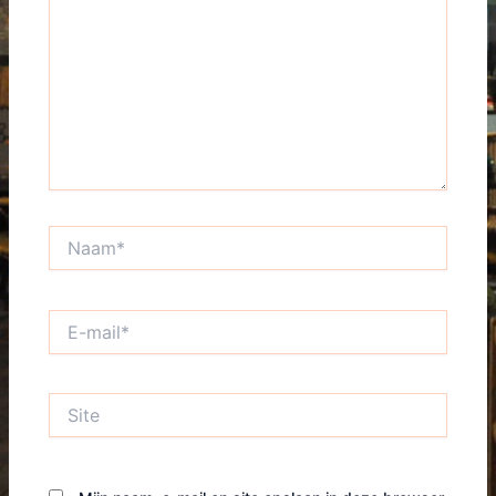
Naam*
E-
mail*
Site