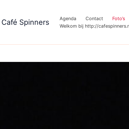
Agenda
Contact
Foto’s
Café Spinners
Welkom bij http://cafespinners.n