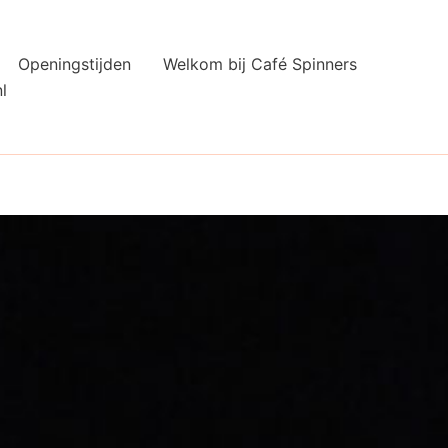
Openingstijden
Welkom bij Café Spinners
l